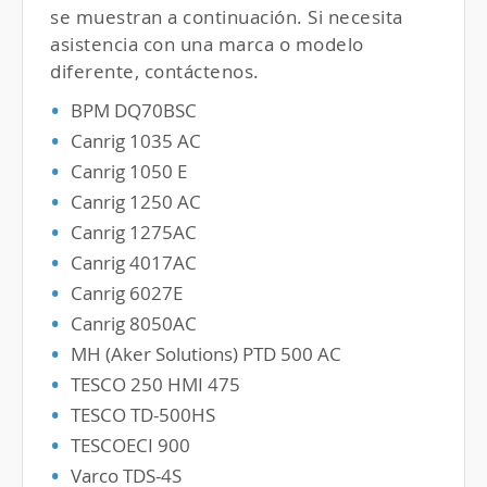
se muestran a continuación. Si necesita
asistencia con una marca o modelo
diferente, contáctenos.
BPM
DQ70BSC
Canrig 1035 AC
Canrig 1050 E
Canrig 1250 AC
Canrig 1275AC
Canrig 4017AC
Canrig 6027E
Canrig 8050AC
MH (Aker Solutions)
PTD
500 AC
TESCO
250
HMI
475
TESCO
TD-500HS
TESCO
ECI
900
Varco
TDS
-4S